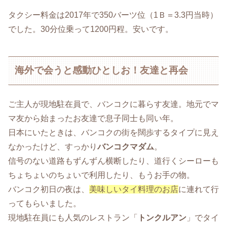
タクシー料金は2017年で350バーツ位（1Ｂ＝3.3円当時）
でした。30分位乗って1200円程。安いです。
海外で会うと感動ひとしお！友達と再会
ご主人が現地駐在員で、バンコクに暮らす友達。地元でマ
マ友から始まったお友達で息子同士も同い年。
日本にいたときは、バンコクの街を闊歩するタイプに見え
なかったけど、すっかり
バンコクマダム
。
信号のない道路もずんずん横断したり、道行くシーローも
ちょちょいのちょいで利用したり、もうお手の物。
バンコク初日の夜は、
美味しいタイ料理のお店
に連れて行
ってもらいました。
現地駐在員にも人気のレストラン「
トンクルアン
」でタイ