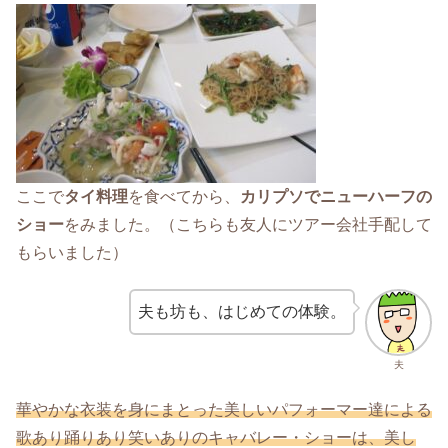
ここで
タイ料理
を食べてから、
カリプソでニューハーフの
ショー
をみました。（こちらも友人にツアー会社手配して
もらいました）
夫も坊も、はじめての体験。
夫
華やかな衣装を身にまとった美しいパフォーマー達による
歌あり踊りあり笑いありのキャバレー・ショーは、美し