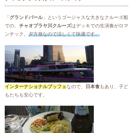
「
グランドパール
」というゴージャスな大きなクルーズ船
での、
チャオプラヤ川クルーズ
はデッキでの生演奏がロマ
ンチック。
夕方発なので涼しくて快適です。
インターナショナルブッフェ
なので、
日本食
もあり、子ど
もたちも安心です。