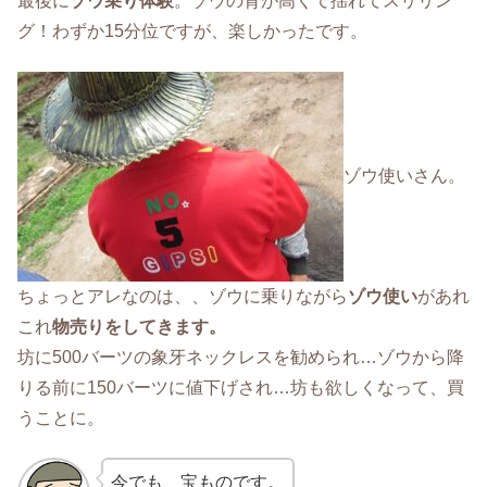
最後に
ゾウ乗り体験
。ゾウの背が高くて揺れてスリリン
グ！わずか15分位ですが、楽しかったです。
ゾウ使いさん。
ちょっとアレなのは、、ゾウに乗りながら
ゾウ使い
があれ
これ
物売りをしてきます。
坊に500バーツの象牙ネックレスを勧められ…ゾウから降
りる前に150バーツに値下げされ…坊も欲しくなって、買
うことに。
今でも、宝ものです。