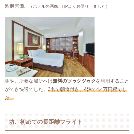
濯機完備。
（ホテルの画像、HPよりお借りしました）
駅や、所要な場所へは
無料のツゥクツゥク
を利用すること
ができ快適でした。
3名で朝食付き、
4泊
で4.4万円程でし
た。
坊、初めての長距離フライト