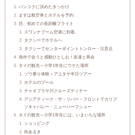
バンコクに決めたきっかけ
まずは航空券とホテルを予約
坊、初めての長距離フライト
スワンナプーム空港に到着。
タクシーでホテルへ
タクシーでセンターポイントトンロー・注意点
海外で会うと感動ひとしお！友達と再会
タイの観光～小学1年生にウケた場所
ゾウ乗り体験～アユタヤ半日ツアー
ホテルのプール
チャオプラヤ川クルーズディナー
アジアティーク・ザ・リバー・フロントでカリプ
ソキャバレー・ニューハーフショー
タイの観光～小学1年生には、いまいちな場所
ショッピング
街あるき