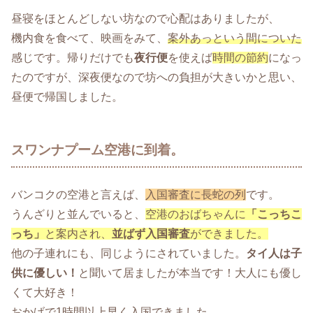
昼寝をほとんどしない坊なので心配はありましたが、
機内食を食べて、映画をみて、
案外あっという間についた
感じです。帰りだけでも
夜行便
を使えば
時間の節約
になっ
たのですが、深夜便なので坊への負担が大きいかと思い、
昼便で帰国しました。
スワンナプーム空港に到着。
バンコクの空港と言えば、
入国審査に長蛇の列
です。
うんざりと並んでいると、
空港のおばちゃんに
「こっちこ
っち」
と案内され、
並ばず入国審査
ができました。
他の子連れにも、同じようにされていました。
タイ人は子
供に優しい！
と聞いて居ましたが本当です！大人にも優し
くて大好き！
おかげで1時間以上早く入国できました。