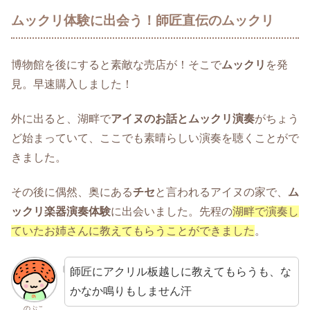
ムックリ体験に出会う！師匠直伝のムックリ
博物館を後にすると素敵な売店が！そこで
ムックリ
を発
見。早速購入しました！
外に出ると、湖畔で
アイヌのお話とムックリ演奏
がちょう
ど始まっていて、ここでも素晴らしい演奏を聴くことがで
きました。
その後に偶然、奥にある
チセ
と言われるアイヌの家で、
ム
ックリ楽器演奏体験
に出会いました。先程の
湖畔で演奏し
ていたお姉さんに教えてもらうことができました
。
師匠にアクリル板越しに教えてもらうも、な
かなか鳴りもしません汗
のぷこ