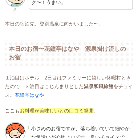
ク〜！うまい。
坊
本日の宿泊先、登別温泉に向かいました〜。
本日のお宿〜花鐘亭はなや 源泉掛け流しの
お宿
１泊目はホテル。2日目はファミリーに嬉しい休暇村とき
たので、３泊目はこじんまりとした
温泉和風旅館
をチョイ
ス。
花鐘亭はなや
ここも
お料理が美味しいとの口コミ発見
。
小さめのお宿ですが、落ち着いていて細やか
な気遣いが心地よいです。良いチョイスでし