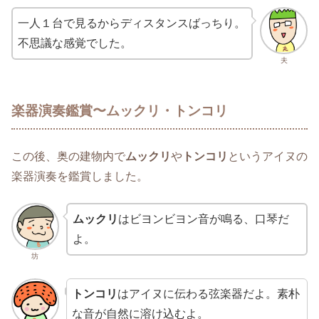
一人１台で見るからディスタンスばっちり。
不思議な感覚でした。
夫
楽器演奏鑑賞〜ムックリ・トンコリ
この後、奥の建物内で
ムックリ
や
トンコリ
というアイヌの
楽器演奏を鑑賞しました。
ムックリ
はビヨンビヨン音が鳴る、口琴だ
よ。
坊
トンコリ
はアイヌに伝わる弦楽器だよ。素朴
な音が自然に溶け込むよ。