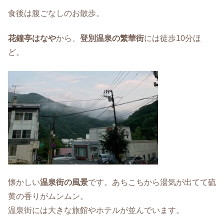
食後は腹ごなしのお散歩。
花鐘亭はなや
から、
登別温泉の繁華街
には徒歩10分ほ
ど。
懐かしい
温泉街の風景
です。あちこちから湯気が出てて硫
黄の香りがムンムン。
温泉街には大きな旅館やホテルが並んでいます。