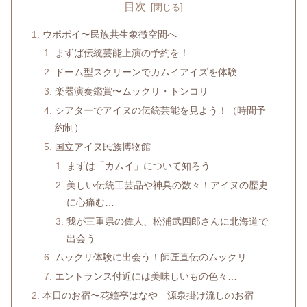
目次
ウポポイ〜民族共生象徴空間へ
まずば伝統芸能上演の予約を！
ドーム型スクリーンでカムイアイズを体験
楽器演奏鑑賞〜ムックリ・トンコリ
シアターでアイヌの伝統芸能を見よう！（時間予
約制）
国立アイヌ民族博物館
まずは「カムイ」について知ろう
美しい伝統工芸品や神具の数々！アイヌの歴史
に心痛む…
我が三重県の偉人、松浦武四郎さんに北海道で
出会う
ムックリ体験に出会う！師匠直伝のムックリ
エントランス付近には美味しいもの色々…
本日のお宿〜花鐘亭はなや 源泉掛け流しのお宿