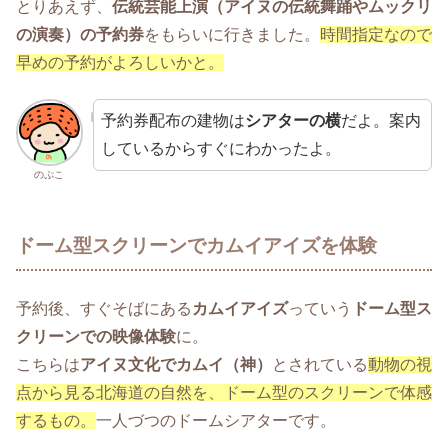
とりあえず、
伝統芸能上演（アイヌの伝統舞踊やムックリ
の演奏）の予約券
をもらいに行きました。
時間指定なので
早めの予約がよろしいかと。
予約券配布の建物は
シアターの横
だよ。案内
しているからすぐにわかったよ。
のぷこ
ドーム型スクリーンでカムイアイズを体験
予約後、すぐそばにある
カムイアイズ
っていう
ドーム型ス
クリーンでの映像体験
に。
こちらは
アイヌ文化でカムイ（神）
とされている
動物の視
点から見る北海道の自然を、ドーム型のスクリーンで体感
するもの。
一人づつのドームシアターです。