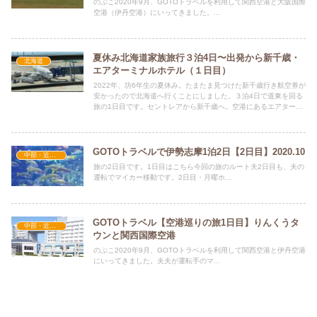
のぷこ2020年9月、GOTOトラベルを利用して関西空港と大阪国際
空港（伊丹空港）にいってきました。...
夏休み北海道家族旅行３泊4日〜出発から新千歳・
北海道
エアターミナルホテル（１日目）
2022年、坊6年生の夏休み。たまたま見つけた新千歳行き航空券が
安かったので北海道へ行くことにしました。３泊4日で道東を回る
旅の1日目です。セントレアから新千歳へ。空港にあるエアターミ
ナルホテルに泊まります。
GOTOトラベルで伊勢志摩1泊2日【2日目】2020.10
中部・近畿地方
旅の2日目です。1日目はこちら今回の旅のルート夫2日目も、夫の
運転でマイカー移動です。2日目・月曜ホ...
GOTOトラベル【空港巡りの旅1日目】りんくうタ
中部・近畿地方
ウンと関西国際空港
のぷこ2020年9月、GOTOトラベルを利用して関西空港と伊丹空港
にいってきました。夫夫が運転手のマ...