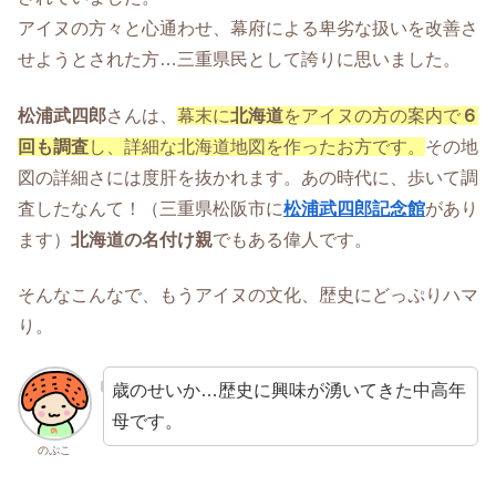
アイヌの方々と心通わせ、幕府による卑劣な扱いを改善さ
せようとされた方…三重県民として誇りに思いました。
松浦武四郎
さんは、
幕末に
北海道
をアイヌの方の案内で
６
回も調査
し、詳細な北海道地図を作ったお方です。
その地
図の詳細さには度肝を抜かれます。あの時代に、歩いて調
査したなんて！（三重県松阪市に
松浦武四郎記念館
があり
ます）
北海道の名付け親
でもある偉人です。
そんなこんなで、もうアイヌの文化、歴史にどっぷりハマ
り。
歳のせいか…歴史に興味が湧いてきた中高年
母です。
のぷこ