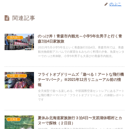
のぷこ
関連記事
のっけ丼！青森市内観光～小学5年生男子と行く青
国内旅行
森3泊4日家族旅
2021年5月小学5年生といく青森旅行3泊4日。青森市内では、青森
観光物産館アスパムでの展望台＆みちのく料理の夕食。魚菜センタ
ーでのっけ丼体験。小学5年男子も大喜びの青森市内観光。
フライトオブドリームズ「遊べる！アートな飛行機
中部・近畿地方
テーマパーク」※2021年12月リニューアル前の情
報
全天候型で遊べる楽しめる、中部国際空港セントレアにあるアート
な飛行機テーマパーク「フライトオブドリームズ」の体験レポート
です
夏休み北海道家族旅行３泊4日〜支笏湖休暇村とカ
北海道
ヌーで探検（２日目）