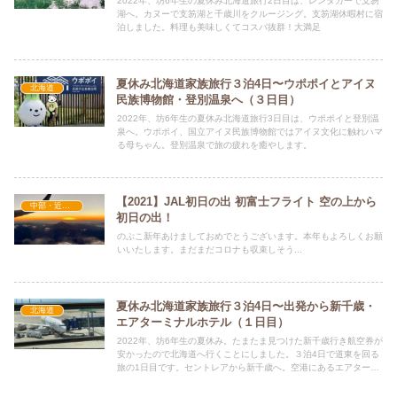
2022年、坊6年生の夏休み北海道旅行2日目は、レンタカーで支笏
湖へ。カヌーで支笏湖と千歳川をクルージング。支笏湖休暇村に宿
泊しました。料理も美味しくてコスパ抜群！大満足
夏休み北海道家族旅行３泊4日〜ウポポイとアイヌ
北海道
民族博物館・登別温泉へ（３日目）
2022年、坊6年生の夏休み北海道旅行3日目は、ウポポイと登別温
泉へ。ウポポイ、国立アイヌ民族博物館ではアイヌ文化に触れハマ
る母ちゃん。登別温泉で旅の疲れを癒やします。
【2021】JAL初日の出 初富士フライト 空の上から
中部・近畿地方
初日の出！
のぷこ新年あけましておめでとうございます。本年もよろしくお願
いいたします。まだまだコロナも収束しそう...
夏休み北海道家族旅行３泊4日〜出発から新千歳・
北海道
エアターミナルホテル（１日目）
2022年、坊6年生の夏休み。たまたま見つけた新千歳行き航空券が
安かったので北海道へ行くことにしました。３泊4日で道東を回る
旅の1日目です。セントレアから新千歳へ。空港にあるエアターミ
ナルホテルに泊まります。