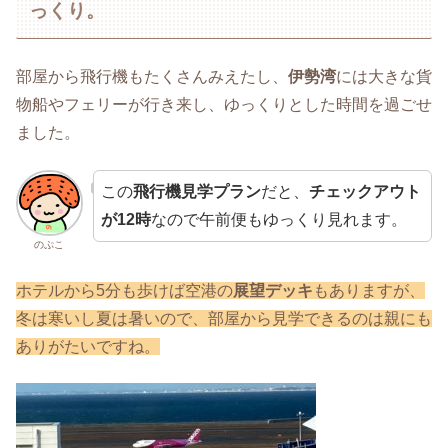
っくり。
部屋から飛行機もたくさんみえたし、
伊勢湾
には大きな貨
物船やフェリーが行き来し、ゆっくりとした時間を過ごせ
ました。
この
飛行機見学プラン
だと、
チェックアウト
が12時
なので午前便もゆっくり見れます。
のぷこ
ホテルから5分も歩けば空港の
展望デッキ
もありますが、
冬は寒いし夏は暑いので、部屋から見学できるのは親にも
ありがたいですね。