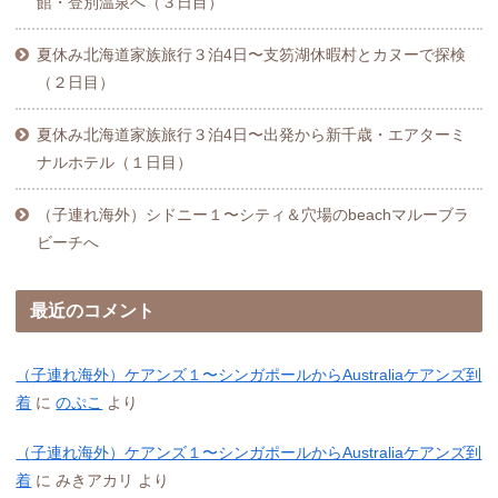
館・登別温泉へ（３日目）
夏休み北海道家族旅行３泊4日〜支笏湖休暇村とカヌーで探検
（２日目）
夏休み北海道家族旅行３泊4日〜出発から新千歳・エアターミ
ナルホテル（１日目）
（子連れ海外）シドニー１〜シティ＆穴場のbeachマルーブラ
ビーチへ
最近のコメント
（子連れ海外）ケアンズ１〜シンガポールからAustraliaケアンズ到
着
に
のぷこ
より
（子連れ海外）ケアンズ１〜シンガポールからAustraliaケアンズ到
着
に
みきアカリ
より